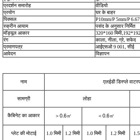
प्रदर्शन समारोह
वीडियो
प्रयोग
घर के बाहर
पिक्सल
P10mm/P 5mm/P 6.
स्क्रीन आयाम
पसंद के अनुसार निर्मित
मॉड्यूल आकार
320*160 मिमी,192*1
रंग
काला, नीला, ग्रे, सफेद
प्रमाणपत्र
आईएसओ 9 001, सीई
आवेदन
विज्ञापन
नाम
एलईडी डिस्प्ले वाटर
सामग्री
लोहा
कैबिनेट का आकार
＞
0.6
㎡
＜
0.6
㎡
प्लेट की मोटाई
1.0 मिमी
1.2 मिमी
1.0 मिमी
1.2 मिमी
1.5