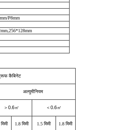
67mm/P8mm
92mm,256*128mm
प्रूफ कैबिनेट
अल्युमीनियम
＞
0.6
㎡
＜
0.6
㎡
 मिमी
1.8 मिमी
1.5 मिमी
1.8 मिमी