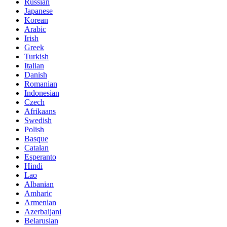
Russian
Japanese
Korean
Arabic
Irish
Greek
Turkish
Italian
Danish
Romanian
Indonesian
Czech
Afrikaans
Swedish
Polish
Basque
Catalan
Esperanto
Hindi
Lao
Albanian
Amharic
Armenian
Azerbaijani
Belarusian