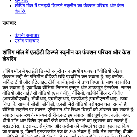
समाचार
शॉपिंग मॉल में एलईडी डिस्प्ले स्क्रीन का फंक्शन परिचय और केस
शेयरिंग
समाचार
कंपनी समाचार
उद्योग समाचार
शॉपिंग मॉल में एलईडी डिस्प्ले स्क्रीन का फंक्शन परिचय और केस
शेयरिंग
शॉपिंग मॉल में एलईडी डिस्प्ले स्क्रीन का उपयोग फ़ंक्शन "वीडियो प्लेइंग
फ़ंक्शन सही रंग गतिशील वीडियो छवि प्रदर्शित कर सकता है; यह क्लोज-
सर्किट टीवी और सैटेलाइट टीवी कार्यक्रमों को उच्च निष्ठा के साथ प्रसारित
कर सकता है; एकाधिक वीडियो सिग्नल इनपुट और आउटपुट इंटरफेस: समग्र
वीडियो और वाई / सी वीडियो (एस / सी)_ वीडियो, वाईपीबीपीआर, वीजीए
(आरजीबीएचवी), डीवीआई, एचडीएमआई, एसडीआई (एचडीएसडीआई); उच्च
निष्ठा के साथ वीसीडी, डीवीडी, एलडी जैसे वीडियो प्रोग्राम चला सकते हैं;
वीडियो स्क्रीन पर टेक्स्ट, एनिमेशन और स्थिर चित्रों को ओवरले कर सकते हैं;
संपादन उपकरण के माध्यम से रीयल-टाइम संपादन और पूर्ण दृश्य, क्लोज़-अप,
धीमी शॉट और विशेष प्रभावों जैसे कार्यों को चलाने का एहसास कर सकते हैं।
ब्राइटनेस, कंट्रास्ट, सैचुरेशन और क्रोमा को सॉफ्टवेयर द्वारा एडजस्ट किया
जा सकता है, जिसमें एडजस्टमेंट रेंज के 256 लेवल हैं; छवि ठंड समारोह; वीजीए