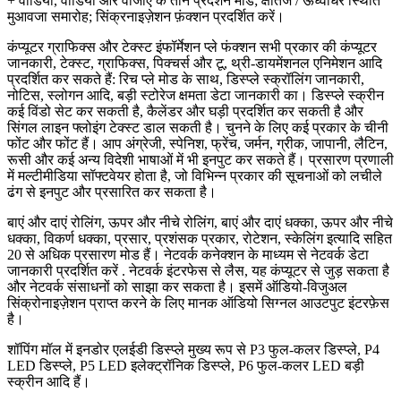
+ वीडियो, वीडियो और वीजीए के तीन प्रदर्शन मोड; क्षैतिज / ऊर्ध्वाधर स्थिति
मुआवजा समारोह; सिंक्रनाइज़ेशन फ़ंक्शन प्रदर्शित करें।
कंप्यूटर ग्राफिक्स और टेक्स्ट इंफॉर्मेशन प्ले फंक्शन सभी प्रकार की कंप्यूटर
जानकारी, टेक्स्ट, ग्राफिक्स, पिक्चर्स और टू, थ्री-डायमेंशनल एनिमेशन आदि
प्रदर्शित कर सकते हैं: रिच प्ले मोड के साथ, डिस्प्ले स्क्रॉलिंग जानकारी,
नोटिस, स्लोगन आदि, बड़ी स्टोरेज क्षमता डेटा जानकारी का। डिस्प्ले स्क्रीन
कई विंडो सेट कर सकती है, कैलेंडर और घड़ी प्रदर्शित कर सकती है और
सिंगल लाइन फ्लोइंग टेक्स्ट डाल सकती है। चुनने के लिए कई प्रकार के चीनी
फोंट और फोंट हैं। आप अंग्रेजी, स्पेनिश, फ्रेंच, जर्मन, ग्रीक, जापानी, लैटिन,
रूसी और कई अन्य विदेशी भाषाओं में भी इनपुट कर सकते हैं। प्रसारण प्रणाली
में मल्टीमीडिया सॉफ्टवेयर होता है, जो विभिन्न प्रकार की सूचनाओं को लचीले
ढंग से इनपुट और प्रसारित कर सकता है।
बाएं और दाएं रोलिंग, ऊपर और नीचे रोलिंग, बाएं और दाएं धक्का, ऊपर और नीचे
धक्का, विकर्ण धक्का, प्रसार, प्रशंसक प्रकार, रोटेशन, स्केलिंग इत्यादि सहित
20 से अधिक प्रसारण मोड हैं। नेटवर्क कनेक्शन के माध्यम से नेटवर्क डेटा
जानकारी प्रदर्शित करें . नेटवर्क इंटरफेस से लैस, यह कंप्यूटर से जुड़ सकता है
और नेटवर्क संसाधनों को साझा कर सकता है। इसमें ऑडियो-विजुअल
सिंक्रोनाइज़ेशन प्राप्त करने के लिए मानक ऑडियो सिग्नल आउटपुट इंटरफ़ेस
है।
शॉपिंग मॉल में इनडोर एलईडी डिस्प्ले मुख्य रूप से P3 फुल-कलर डिस्प्ले, P4
LED डिस्प्ले, P5 LED इलेक्ट्रॉनिक डिस्प्ले, P6 फुल-कलर LED बड़ी
स्क्रीन आदि हैं।